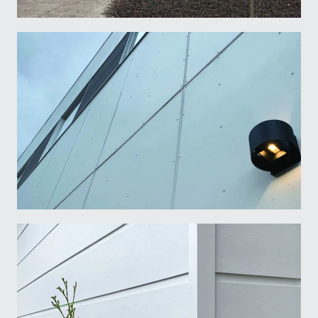
Email
*
Business
Name
*
Light Trim Fasteners and Tools
Prénom
Nom
Language
*
Francais
English