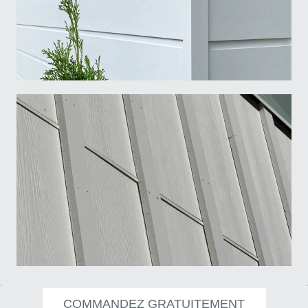
I am
*
Architect
Builder
Retailer
Other
5/8" Aspyre Artisan Collection trims - Moulures de la Collection...
Submit
Moulure/Trim H001 SHADOW Board & Batten
COMMANDEZ GRATUITEMENT