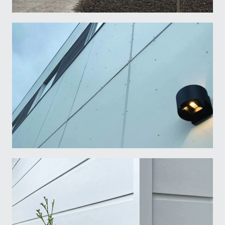
Email
*
Business
Name
*
Light Trim Fasteners and Tools
Prénom
Nom
Language
*
Francais
English