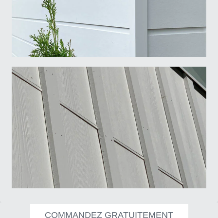
I am
*
Architect
Builder
Retailer
Other
5/8" Aspyre Artisan Collection trims - Moulures de la Collection...
Submit
Moulure/Trim H001 SHADOW Board & Batten
COMMANDEZ GRATUITEMENT