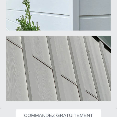
I am
*
Architect
Builder
Retailer
Other
5/8" Aspyre Artisan Collection trims - Moulures de la Collection...
Submit
Moulure/Trim H001 SHADOW Board & Batten
COMMANDEZ GRATUITEMENT