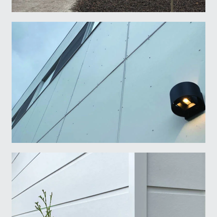
Email
*
Business
Name
*
Light Trim Fasteners and Tools
Prénom
Nom
Language
*
Francais
English