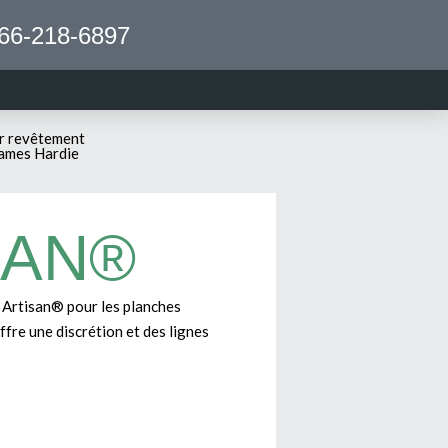
66-218-6897
r revêtement
ames Hardie
SAN®
 Artisan® pour les planches
fre une discrétion et des lignes