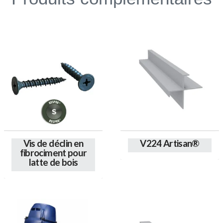
Email
*
Vis de déclin en
V224 Artisan®
fibrociment pour
Business
Ce
latte de bois
produit
Ce
a
produit
plusieurs
Name
*
a
variations.
plusieurs
Les