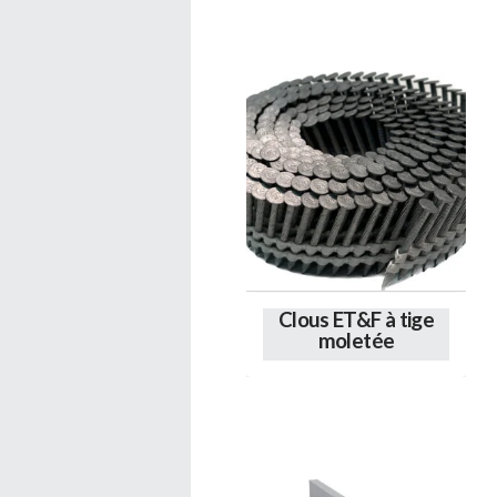
Clous ET&F à tige
moletée
Ce
produit
a
plusieurs
variations.