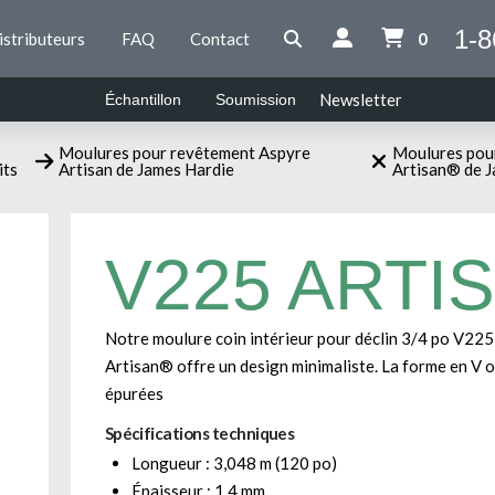
1-8
istributeurs
FAQ
Contact
0
Newsletter
Échantillon
Soumission
Moulures pour revêtement Aspyre
Moulures pou
its
Artisan de James Hardie
Artisan® de J
V225 ARTI
Notre moulure coin intérieur pour déclin 3/4 po V225
Artisan® offre un design minimaliste. La forme en V of
épurées
Spécifications techniques
Longueur : 3,048 m (120 po)
Épaisseur : 1,4 mm