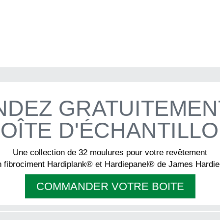
sur
la
page
du
produit
DEZ GRATUITEMEN
OÎTE D'ÉCHANTILL
Une collection de 32 moulures pour votre revêtement
n fibrociment Hardiplank® et Hardiepanel® de James Hardi
COMMANDER VOTRE BOITE