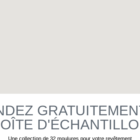
Email
*
Business
Name
*
Prénom
Nom
DEZ GRATUITEMEN
Language
*
Francais
English
OÎTE D'ÉCHANTILL
I am
*
Une collection de 32 moulures pour votre revêtement
Architect
Builder
Retailer
Other