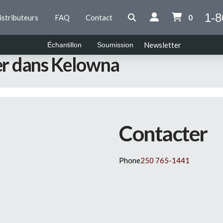
1-8
istributeurs
FAQ
Contact
0
Newsletter
Échantillon
Soumission
er dans Kelowna
Contacter
Phone
250 765-1441